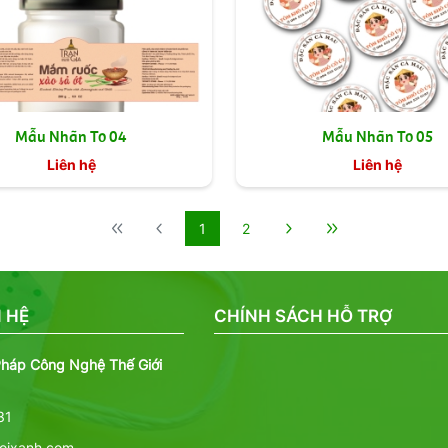
Mẫu Nhãn To 04
Mẫu Nhãn To 05
Liên hệ
Liên hệ
1
2
 HỆ
CHÍNH SÁCH HỖ TRỢ
Pháp Công Nghệ Thế Giới
31
ioixanh.com