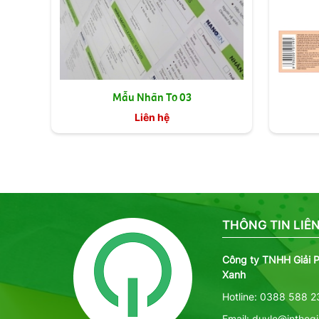
Mẫu Nhãn To 03
Liên hệ
THÔNG TIN LIÊN
Công ty TNHH Giải 
Xanh
Hotline: 0388 588 2
Email: duyle@intheg