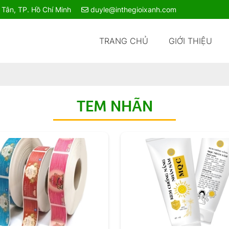
h Tân, TP. Hồ Chí Minh
duyle@inthegioixanh.com
TRANG CHỦ
GIỚI THIỆU
TEM NHÃN