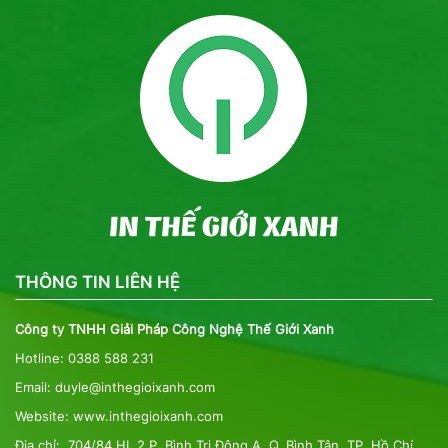
THÔNG TIN LIÊN HỆ
Công ty TNHH Giải Pháp Công Nghệ Thế Giới Xanh
Hotline: 0388 588 231
Email: duyle@inthegioixanh.com
Website: www.inthegioixanh.com
Địa chỉ: 704/84 HL 2,P. Bình Trị Đông A, Q. Bình Tân, TP. Hồ Chí